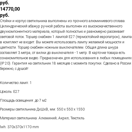
руб.
14770,00
руб.
Стойки и корпус светильника выполнены из прочного алюминиевого сплава.
Цилиндрический абажур ручной работы выполнен из высококачественного
двухкомпонентного материала, который полностью и равномерно рассеивает
световой поток. Торшер снабжен 1 лампой Е27 (термостойкий европатрон), лампа
в комплект не входит. Вы можете использовать лампу желаемой мощности и
цветности. Торшер снабжен ножным выключателем. Общая длина шнура
составляет 3 метра, от вилки до выключателя - 1 метр. В карточке товара есть
ознакомительное видео. Предназначен для использования в любых помещениях
(IP 20). Гарантия на светильник 18 месяцев с момента покупки. Сделано в России
бережно, с душой!
Количество ламп: 1
Цоколь: Е27
Площадь освещения: до 7 м2
Размеры светильника ДхШхВ, мм: 550 х 550 х 1550
Материал светильника: Алюминий; Акрил; Текстиль
lwh: 370x370x1170 mm