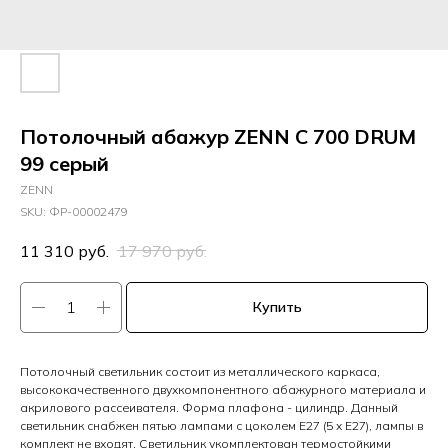
Потолочный абажур ZENN C 700 DRUM
99 серый
ZENN
SKU:
ФР-00002479
11 310
руб.
17 970
руб.
Купить
Потолочный светильник состоит из металлического каркаса,
высококачественного двухкомпонентного абажурного материала и
акрилового рассеивателя. Форма плафона - цилиндр. Данный
светильник снабжен пятью лампами с цоколем Е27 (5 x E27), лампы в
комплект не входят. Светильник укомплектован термостойкими