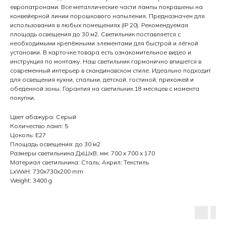
европатронами. Все металлические части лампы покрашены на
конвейерной линии порошкового напыления. Предназначен для
использования в любых помещениях (IP 20). Рекомендуемая
площадь освещения до 30 м2. Светильник поставляется с
необходимыми крепёжными элементами для быстрой и лёгкой
установки. В карточке товара есть ознакомительное видео и
инструкция по монтажу. Наш светильник гармонично впишется в
современный интерьер в скандинавском стиле. Идеально подходит
для освещения кухни, спальни, детской, гостиной, прихожей и
обеденной зоны. Гарантия на светильник 18 месяцев с момента
покупки.
Цвет абажура: Серый
Количество ламп: 5
Цоколь: Е27
Площадь освещения: до 30 м2
Размеры светильника ДхШхВ, мм: 700 х 700 х 170
Материал светильника: Сталь; Акрил; Текстиль
LxWxH: 730x730x200 mm
Weight: 3400 g